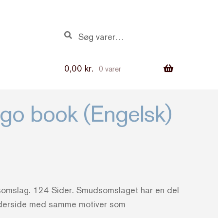
Søg
Søg
efter:
0,00
kr.
0 varer
ego book (Engelsk)
omslag. 124 Sider. Smudsomslaget har en del
s yderside med samme motiver som