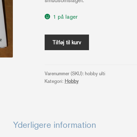
smudsomslaget.
1 på lager
The
Tilføj til kurv
Ultimate
Lego
book
Varenummer (SKU):
hobby ulti
(Engelsk)
Kategori:
Hobby
antal
Yderligere information