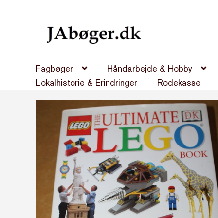
Spring
Spring
til
til
navigation
indhold
Fagbøger
Håndarbejde & Hobby
Lokalhistorie & Erindringer
Rodekasse