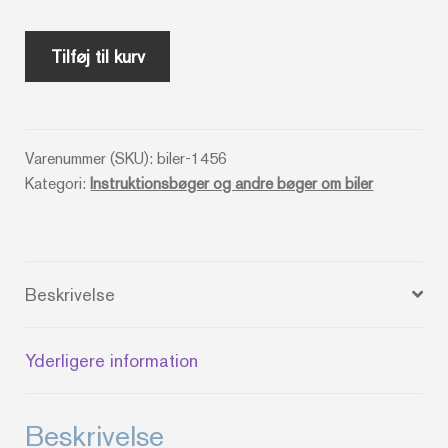
VW-
Tilføj til kurv
Instruktionsbog
Golf
januar
Varenummer (SKU):
biler-1456
1976
Kategori:
Instruktionsbøger og andre bøger om biler
antal
Beskrivelse
Yderligere information
Beskrivelse