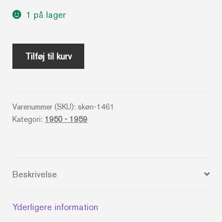
1 på lager
Walt
Tilføj til kurv
Disne's
Davy
Crockett
Varenummer (SKU):
skøn-1461
-
Kategori:
1950 - 1959
Med
fotos
antal
Beskrivelse
Yderligere information