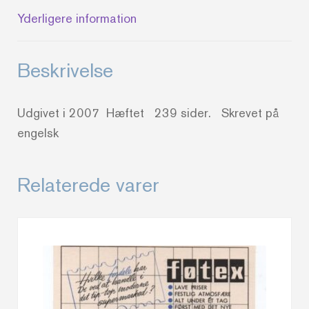
chest
Yderligere information
guide
antal
Beskrivelse
Udgivet i 2007 Hæftet 239 sider. Skrevet på
engelsk
Relaterede varer