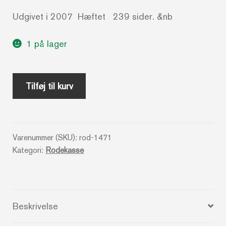
Udgivet i 2007 Hæftet 239 sider. &nb
1 på lager
World
Tilføj til kurv
of
Warcraft
_
Varenummer (SKU):
rod-1471
The
Kategori:
Rodekasse
burning
cruade
-
Baradygames
Beskrivelse
Battle