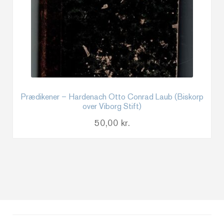
Prædikener – Hardenach Otto Conrad Laub (Biskorp
over Viborg Stift)
50,00
kr.