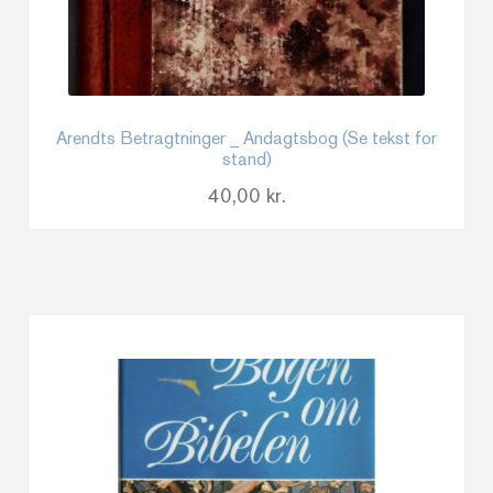
Arendts Betragtninger _ Andagtsbog (Se tekst for
stand)
40,00
kr.