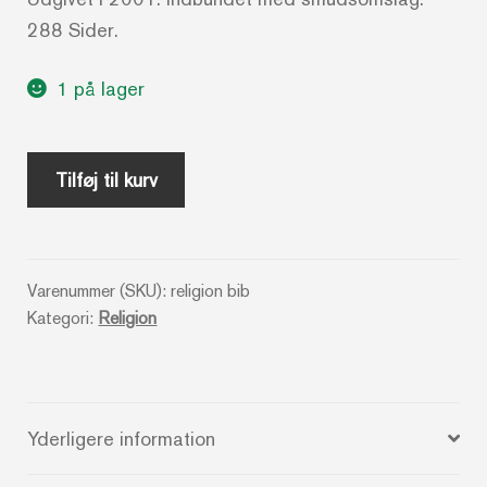
288 Sider.
1 på lager
Bibelens
Tilføj til kurv
verden
-
J.R.
Varenummer (SKU):
religion bib
Potter
Kategori:
Religion
antal
Yderligere information