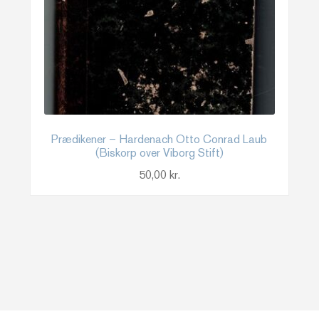
Prædikener – Hardenach Otto Conrad Laub
(Biskorp over Viborg Stift)
50,00
kr.