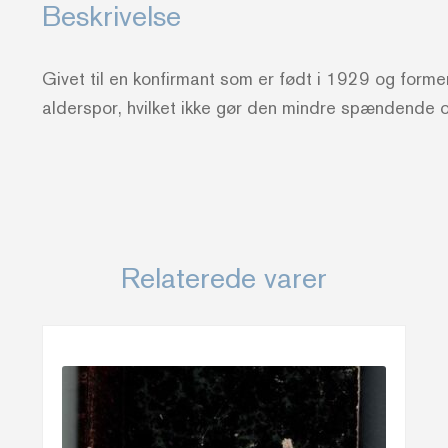
Beskrivelse
Unge
-
Givet til en konfirmant som er født i 1929 og form
Paul
alderspor, hvilket ikke gør den mindre spændende 
Nedergaard
antal
Relaterede varer