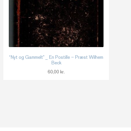
“Nyt og Gammelt” _ En Postille – Præst Wilhem
Beck
60,00
kr.