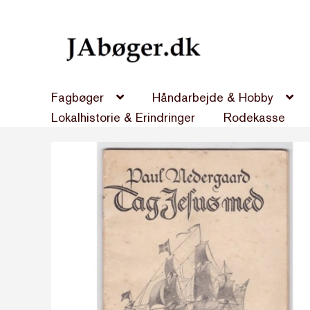
Spring
Spring
til
til
navigation
indhold
Fagbøger
Håndarbejde & Hobby
Lokalhistorie & Erindringer
Rodekasse