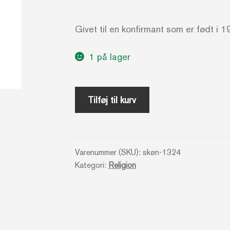
Givet til en konfirmant som er født i 
1 på lager
Tag
Tilføj til kurv
Jesus
med
_
Varenummer (SKU):
skøn-1324
En
Kategori:
Religion
Hilsen
til
Konfirmanterne
og
de