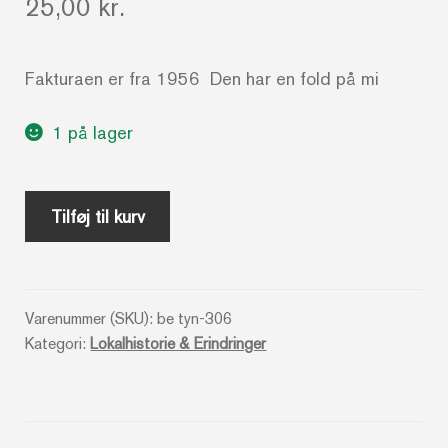
25,00
kr.
Fakturaen er fra 1956 Den har en fold på mi
1 på lager
En
Tilføj til kurv
meget
gammel
faktura
Varenummer (SKU):
be tyn-306
fra
Kategori:
Lokalhistorie & Erindringer
Linds
Kemiske
Fabrikker
antal