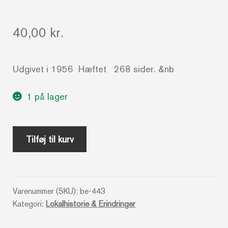
40,00
kr.
Udgivet i 1956 Hæftet 268 sider. &nb
1 på lager
Garantselskabet
Tilføj til kurv
Skive
Folkeblad
-
Varenummer (SKU):
be-443
50
Kategori:
Lokalhistorie & Erindringer
års
jubilæet