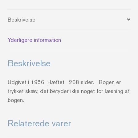
1.
juli
Beskrivelse
1956
antal
Yderligere information
Beskrivelse
Udgivet i 1956 Hæftet 268 sider. Bogen er
trykket skæv, det betyder ikke noget for læsning af
bogen.
Relaterede varer