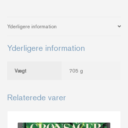
Gerda
Janda
&
Yderligere information
Pernille
Bækgaard
antal
Yderligere information
Vægt
705 g
Relaterede varer