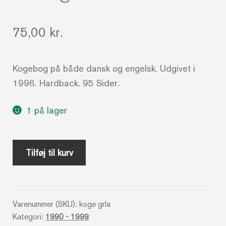
75,00
kr.
Kogebog på både dansk og engelsk. Udgivet i
1996. Hardback. 95 Sider.
1 på lager
Grønland
Tilføj til kurv
_
Mad
og
Varenummer (SKU):
koge grla
myter
Kategori:
1990 - 1999
–