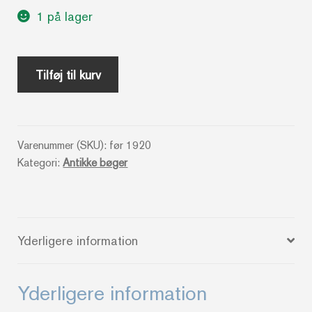
1 på lager
Henrik
Tilføj til kurv
Ibsens
samlede
værker
Varenummer (SKU):
før 1920
antal
Kategori:
Antikke bøger
Yderligere information
Yderligere information