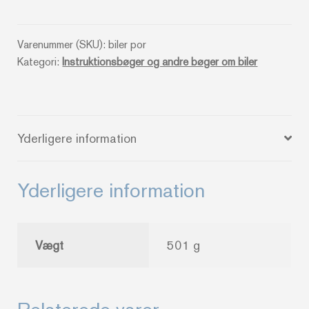
Alessandro
Sannia
Varenummer (SKU):
biler por
antal
Kategori:
Instruktionsbøger og andre bøger om biler
Yderligere information
Yderligere information
Vægt
501 g