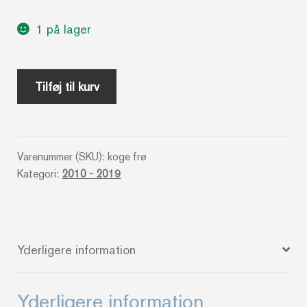
1 på lager
Sjove
Tilføj til kurv
småkager
-
I
Varenummer (SKU):
koge frø
uåbnet
Kategori:
2010 - 2019
folie
antal
Yderligere information
Yderligere information