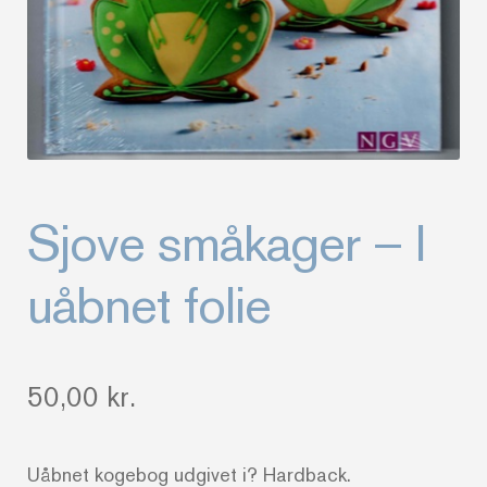
Sjove småkager – I
uåbnet folie
50,00
kr.
Uåbnet kogebog udgivet i? Hardback.