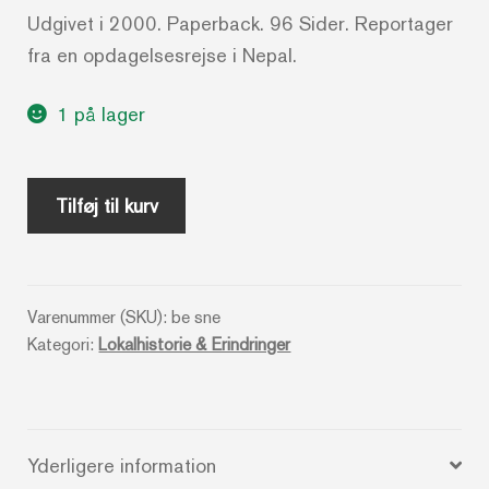
Udgivet i 2000. Paperback. 96 Sider. Reportager
fra en opdagelsesrejse i Nepal.
1 på lager
Sneen
Tilføj til kurv
falder
blidt
over
Varenummer (SKU):
be sne
middelalderen
Kategori:
Lokalhistorie & Erindringer
antal
Yderligere information