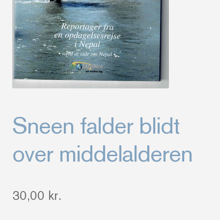
Sneen falder blidt
over middelalderen
30,00
kr.